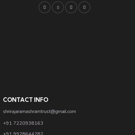
CONTACT INFO
shrirajaramashramtrust@gmail.com
+91 7220938163
+91 9928644282