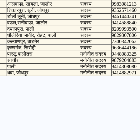
आलवाडा, सायला, जालोर
सदस्य
9983081213
शिकारपुरा, सूनी, जोधपुर
सदस्य
9352571460
डोली लूनी, जोधपुर
सदस्य
9461440241
वडलू रानीवाड़ा, जालोर
सदस्य
9414588840
दयालपुरा, पाली
सदस्य
8209993500
धौलेरिया जागीर, रोहट, पाली
सदस्य
9829307806
कल्याणपुर, बाडमेर
सदस्य
7300342062
कृष्णगंज, सिरोही
सदस्य
9636444186
पारलू बालोतरा
मनोनीत सदस्य
9448083325
साचौर
मनोनीत सदस्य
9879204883
पाली
मनोनीत सदस्य
9414308080
धवा, जोधपुर
मनोनीत सदस्य
9414882971