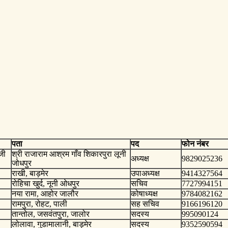
पता
पद
फोन नंबर
जी
श्री राजाराम आश्रम गाँव शिकारपुरा लूनी
अध्यक्ष
9829025236
जोधपुर
राखी, बाड़मेर
उपाअध्यक्ष
9414327564
रोहिचा खुर्द, नूनी ओधपुर
सचिव
7727994151
नया रामा, आहोर जालौर
कोषाध्यक्ष
9784082162
रामपुरा, रोहट, पाली
सह सचिव
9166196120
तान्तोल, जसवंतपुरा, जालोर
सदस्य
995090124
लोलावा, गुडामालानी, बाड़मेर
सदस्य
9352590594