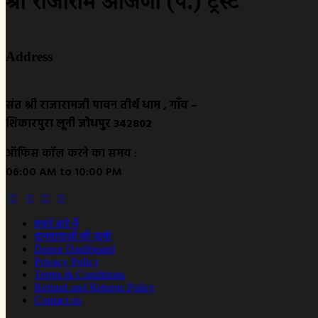
श्री राजाराम आँजणा (प.) ट्रस्ट
Address
संत श्री राजारामजी पावन तीर्थ धाम , गाँव –
शिकारपुरा लूनी जोधपुर 342802
ऑफिस कॉल करने का समय :
06:00 AM to 10:00 PM
हमारे बारे में
दानदाताओं की सूची
Donor Dashboard
Privacy Policy
Terms & Conditions
Refund and Returns Policy
Contact us