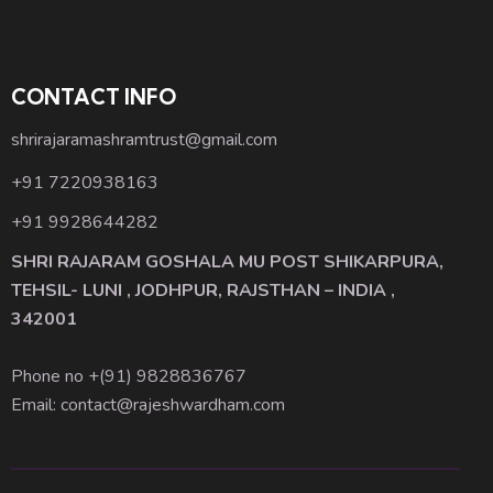
CONTACT INFO
shrirajaramashramtrust@gmail.com
+91 7220938163
+91 9928644282
SHRI RAJARAM GOSHALA MU POST SHIKARPURA,
TEHSIL- LUNI , JODHPUR, RAJSTHAN – INDIA ,
342001
Phone no +(91)
9828836767
Email: contact@rajeshwardham.com