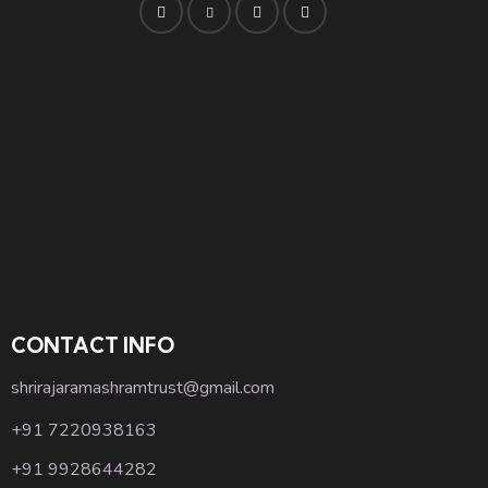
CONTACT INFO
shrirajaramashramtrust@gmail.com
+91 7220938163
+91 9928644282