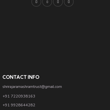
CONTACT INFO
shrirajaramashramtrust@gmail.com
+91 7220938163
+91 9928644282