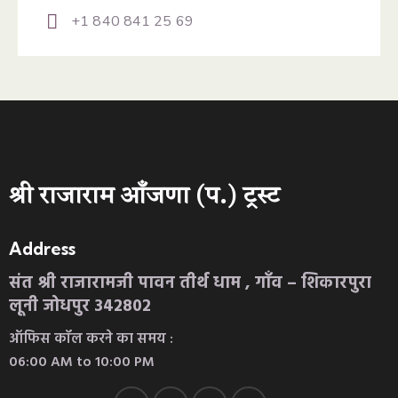
+1 840 841 25 69
श्री राजाराम आँजणा (प.) ट्रस्ट
Address
संत श्री राजारामजी पावन तीर्थ धाम , गाँव – शिकारपुरा
लूनी जोधपुर 342802
ऑफिस कॉल करने का समय :
06:00 AM to 10:00 PM