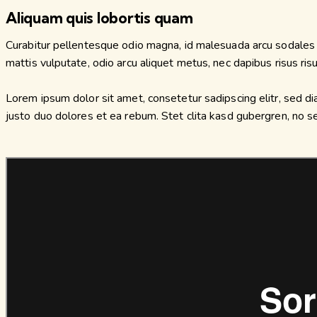
Aliquam quis lobortis quam
Curabitur pellentesque odio magna, id malesuada arcu sodales 
mattis vulputate, odio arcu aliquet metus, nec dapibus risus risu
Lorem ipsum dolor sit amet, consetetur sadipscing elitr, sed 
justo duo dolores et ea rebum. Stet clita kasd gubergren, no 