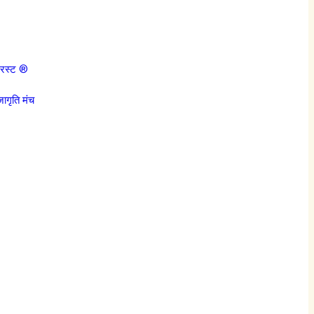
्रस्ट ®
जागृति मंच