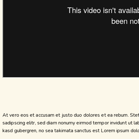
At vero eos et accusam et justo duo dolores et ea rebum. Stet
sadipscing elitr, sed diam nonumy eirmod tempor invidunt ut la
kasd gubergren, no sea takimata sanctus est Lorem ipsum dolor 