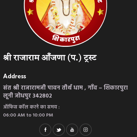
श्री राजाराम आँजणा (प.) ट्रस्ट
Address
संत श्री राजारामजी पावन तीर्थ धाम , गाँव – शिकारपुरा
लूनी जोधपुर 342802
ऑफिस कॉल करने का समय :
06:00 AM to 10:00 PM