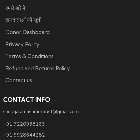
हमारे बारे में
दानदाताओं की सूची
Donor Dashboard
Privacy Policy
Terms & Conditions
Refund and Returns Policy
Contact us
CONTACT INFO
shrirajaramashramtrust@gmail.com
+91 7220938163
+91 9928644282