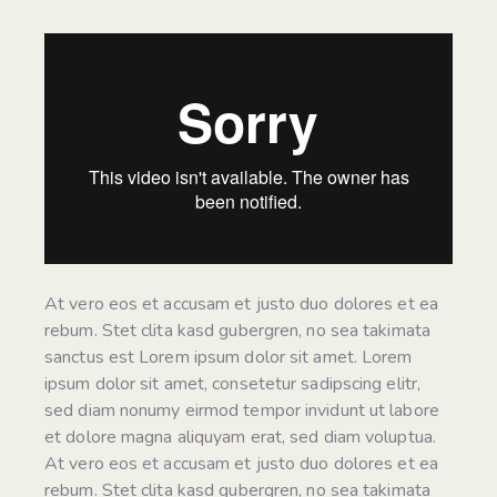
At vero eos et accusam et justo duo dolores et ea
rebum. Stet clita kasd gubergren, no sea takimata
sanctus est Lorem ipsum dolor sit amet. Lorem
ipsum dolor sit amet, consetetur sadipscing elitr,
sed diam nonumy eirmod tempor invidunt ut labore
et dolore magna aliquyam erat, sed diam voluptua.
At vero eos et accusam et justo duo dolores et ea
rebum. Stet clita kasd gubergren, no sea takimata