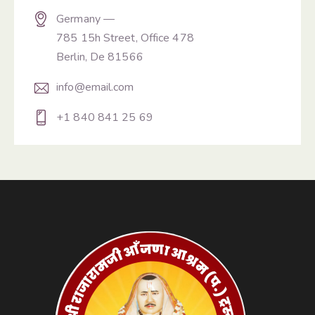
Germany —
785 15h Street, Office 478
Berlin, De 81566
info@email.com
+1 840 841 25 69