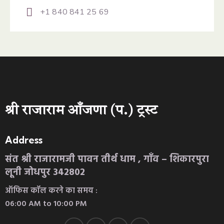
+1 840 841 25 69
श्री राजाराम आँजणा (प.) ट्रस्ट
Address
संत श्री राजारामजी पावन तीर्थ धाम , गाँव – शिकारपुरा
लूनी जोधपुर 342802
ऑफिस कॉल करने का समय :
06:00 AM to 10:00 PM