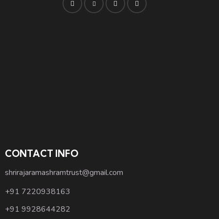
CONTACT INFO
shrirajaramashramtrust@gmail.com
+91 7220938163
+91 9928644282