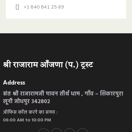
+1 840 841 25 69
श्री राजाराम आँजणा (प.) ट्रस्ट
Address
संत श्री राजारामजी पावन तीर्थ धाम , गाँव – शिकारपुरा
लूनी जोधपुर 342802
ऑफिस कॉल करने का समय :
06:00 AM to 10:00 PM