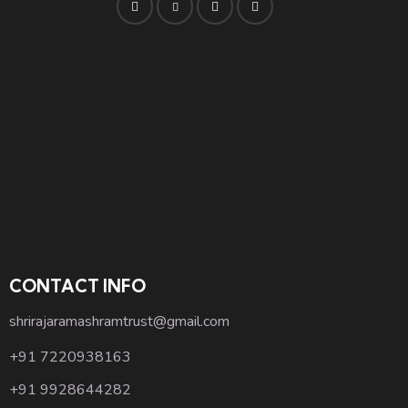
CONTACT INFO
shrirajaramashramtrust@gmail.com
+91 7220938163
+91 9928644282