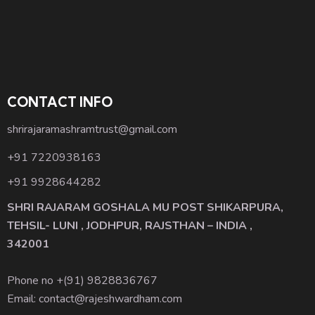
CONTACT INFO
shrirajaramashramtrust@gmail.com
+91 7220938163
+91 9928644282
SHRI RAJARAM GOSHALA MU POST SHIKARPURA,
TEHSIL- LUNI , JODHPUR, RAJSTHAN – INDIA ,
342001
Phone no +(91)
9828836767
Email: contact@rajeshwardham.com