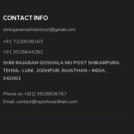
CONTACT INFO
shrirajaramashramtrust@gmail.com
+91 7220938163
+91 9928644282
SHRI RAJARAM GOSHALA MU POST SHIKARPURA,
TEHSIL- LUNI , JODHPUR, RAJSTHAN – INDIA ,
342001
Phone no +(91)
9828836767
Email: contact@rajeshwardham.com