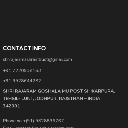
CONTACT INFO
shrirajaramashramtrust@gmail.com
+91 7220938163
+91 9928644282
SHRI RAJARAM GOSHALA MU POST SHIKARPURA,
TEHSIL- LUNI , JODHPUR, RAJSTHAN – INDIA ,
342001
Phone no +(91)
9828836767