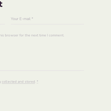
t
his browser for the next time I comment.
ng
collected and stored
.
*