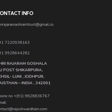
ONTACT INFO
hrirajaramashramtrust@gmail.co
91 7220938163
91 9928644282
HRI RAJARAM GOSHALA
U POST SHIKARPURA,
EHSIL- LUNI , JODHPUR,
AJSTHAN – INDIA , 342001
hone no +(91)
9828836767
ail:
ontact@rajeshwardham.com